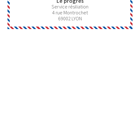
Le progrès
Service résiliation
4 rue Montrochet
69002
LYON