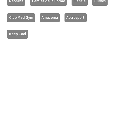
Neoness
Cercles de la Forme
Elancia
Curves
Club Med Gym
Amazonia
Accrosport
Keep Cool