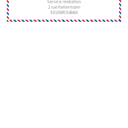
Service résiliation
2 rue Kellermann
59100
ROUBAIX